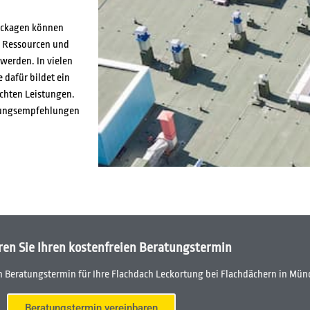
eckagen können
n Ressourcen und
werden. In vielen
 dafür bildet ein
chten Leistungen.
ierungsempfehlungen
ren Sie Ihren kostenfreien Beratungstermin
en Beratungstermin für Ihre Flachdach Leckortung bei Flachdächern in Mün
Beratungstermin vereinbaren